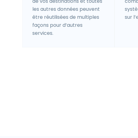
de vos destinations et toutes
combi
les autres données peuvent
systè
être réutilisées de multiples
sur l
façons pour d’autres
services.